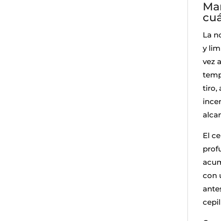
Man
cuá
La n
y li
vez a
temp
tiro
ince
alca
El c
prof
acum
con 
ante
cepi