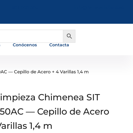
981 648 560
info@ferreterialians.es
s
Conócenos
Contacta
C — Cepillo de Acero + 4 Varillas 1,4 m
Limpieza Chimenea SIT
50AC — Cepillo de Acero
arillas 1,4 m