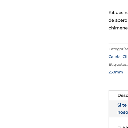
Kit desh
de acero 
chimenea
Categoría
Calefa
,
Cl
Etiquetas
250mm
Desc
Si te
noso