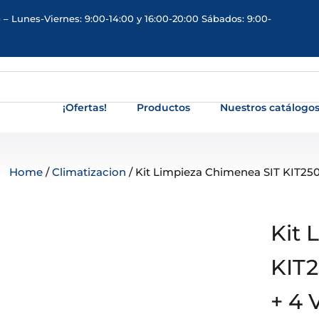
 – Lunes-Viernes: 9:00-14:00 y 16:00-20:00 Sábados: 9:00-
¡Ofertas!
Productos
Nuestros catálogo
Home
/
Climatizacion
/ Kit Limpieza Chimenea SIT KIT250A
Kit 
KIT2
+ 4 V