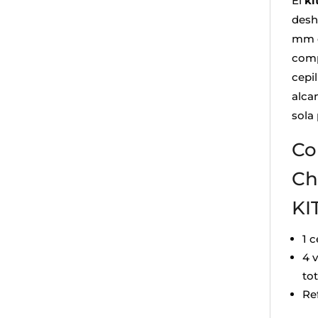
El
ki
desh
mm d
comp
cepil
alca
sola
Co
Ch
KI
1 
4 
tot
Re