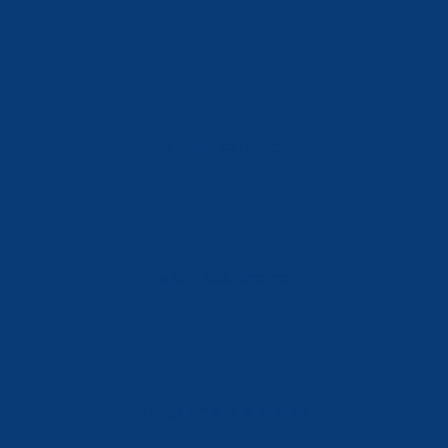
Tlf: 981 648 560
Móvil: 604 082 821
info@ferreterialians.es