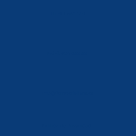
Tlf: 981 648 560
Móvil: 604 082 821
info@ferreterialians.es
Política de Privacidad