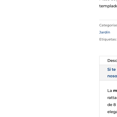
templado
Categoría
Jardín
Etiquetas
Desc
Si te
noso
La
m
ratt
de 8
eleg