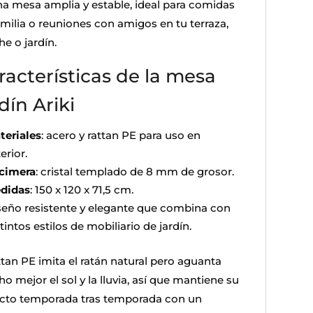
na mesa amplia y estable, ideal para comidas
amilia o reuniones con amigos en tu terraza,
e o jardín.
racterísticas de la mesa
dín Ariki
teriales
: acero y rattan PE para uso en
erior.
cimera
: cristal templado de 8 mm de grosor.
didas
: 150 x 120 x 71,5 cm.
seño resistente y elegante que combina con
tintos estilos de mobiliario de jardín.
ttan PE imita el ratán natural pero aguanta
 mejor el sol y la lluvia, así que mantiene su
cto temporada tras temporada con un