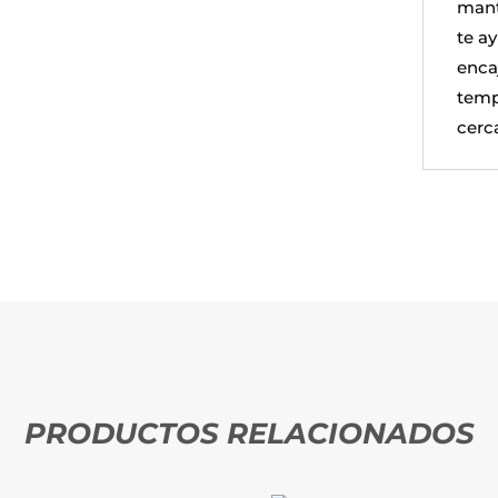
mant
te a
enca
templ
cerc
PRODUCTOS RELACIONADOS