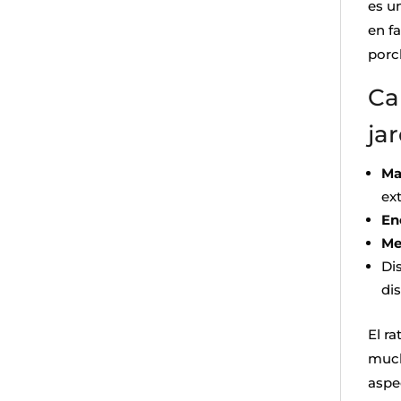
es u
en f
porch
Ca
jar
Ma
ext
En
Me
Di
dis
El ra
mucho
aspe