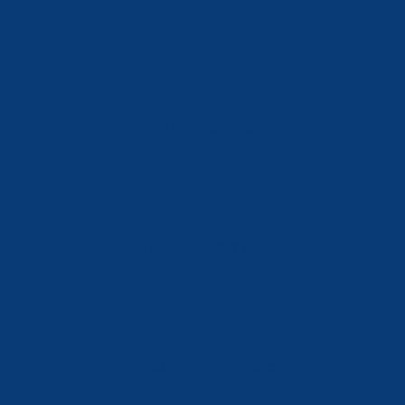
Tlf: 981 648 560
Móvil: 604 082 821
info@ferreterialians.es