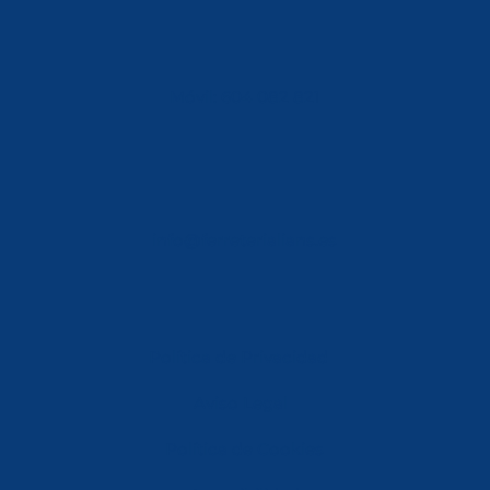
Móvil: 604 082 821
info@ferreterialians.es
Política de Privacidad
Aviso Legal
Política de Cookies