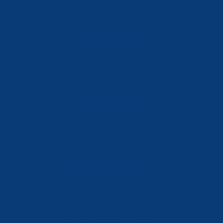
Tlf: 981 648 560
Móvil: 604 082 821
info@ferreterialians.es