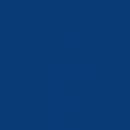
Móvil: 604 082 821
info@ferreterialians.es
Política de Privacidad
Aviso Legal
Política de Cookies
Accesibilidad
Mi Cuenta