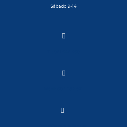
Sábado 9-14

Tlf: 981 648 560

Móvil: 604 082 821

info@ferreterialians.es