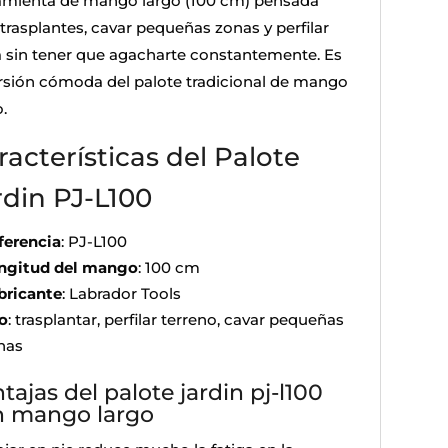
amienta de mango largo (100 cm) pensada
 trasplantes, cavar pequeñas zonas y perfilar
ra sin tener que agacharte constantemente. Es
ersión cómoda del palote tradicional de mango
.
racterísticas del Palote
rdin PJ-L100
ferencia
: PJ-L100
ngitud del mango
: 100 cm
bricante
: Labrador Tools
o
: trasplantar, perfilar terreno, cavar pequeñas
nas
tajas del palote jardin pj-l100
n mango largo