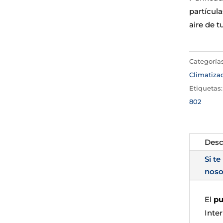
partícula
aire de 
Categoría
Climatiza
Etiquetas
802
Desc
Si te
noso
El
pu
Inte