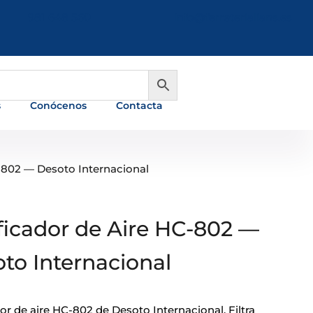
981 648 560
info@ferreterialians.es
s
Conócenos
Contacta
C-802 — Desoto Internacional
ficador de Aire HC-802 —
to Internacional
or de aire HC-802 de Desoto Internacional. Filtra