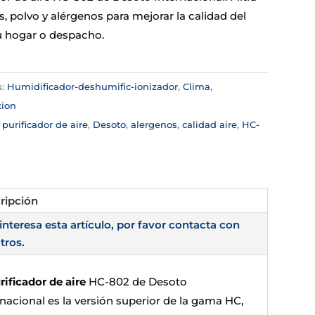
s, polvo y alérgenos para mejorar la calidad del
tu hogar o despacho.
s:
Humidificador-deshumific-ionizador
,
Clima
,
cion
:
purificador de aire
,
Desoto
,
alergenos
,
calidad aire
,
HC-
ripción
 interesa esta artículo, por favor contacta con
tros.
rificador de aire
HC-802 de Desoto
rnacional es la versión superior de la gama HC,