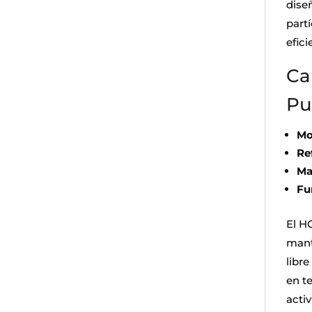
diseñ
partí
efici
Ca
Pu
Mo
Re
Ma
Fu
El H
mant
libr
en t
acti