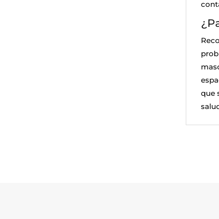
cont
¿Pa
Reco
prob
masc
espa
que s
salud