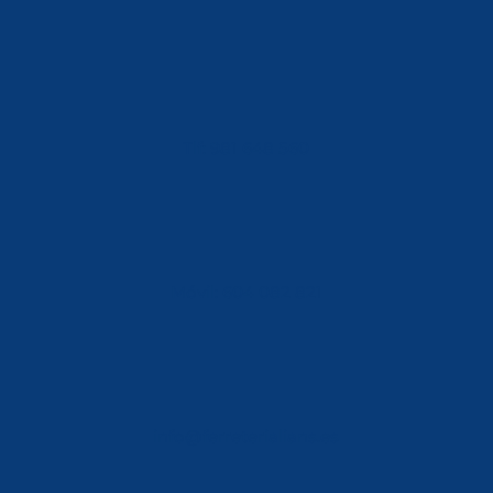
Tlf: 981 648 560
Móvil: 604 082 821
info@ferreterialians.es