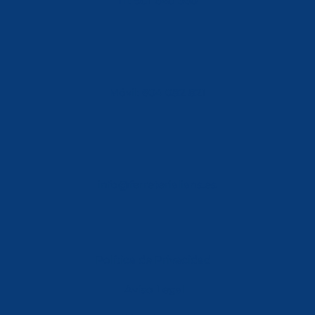
Tlf: 981 648 560
Móvil: 604 082 821
info@ferreterialians.es
Política de Privacidad
Aviso Legal