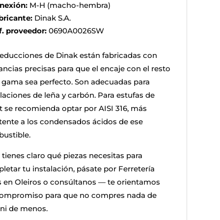
nexión:
M-H (macho-hembra)
bricante:
Dinak S.A.
f. proveedor:
0690A0026SW
reducciones de Dinak están fabricadas con
ancias precisas para que el encaje con el resto
a gama sea perfecto. Son adecuadas para
alaciones de leña y carbón. Para estufas de
et se recomienda optar por AISI 316, más
stente a los condensados ácidos de ese
ustible.
 tienes claro qué piezas necesitas para
letar tu instalación, pásate por Ferretería
s en Oleiros o consúltanos — te orientamos
compromiso para que no compres nada de
ni de menos.