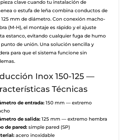
 pieza clave cuando tu instalación de
enea o estufa de leña combina conductos de
y 125 mm de diámetro. Con conexión macho-
ra (M-H), el montaje es rápido y el ajuste
lta estanco, evitando cualquier fuga de humo
l punto de unión. Una solución sencilla y
dera para que el sistema funcione sin
lemas.
ducción Inox 150-125 —
racterísticas Técnicas
ámetro de entrada:
150 mm — extremo
cho
ámetro de salida:
125 mm — extremo hembra
po de pared:
simple pared (SP)
terial:
acero inoxidable