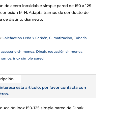
n de acero inoxidable simple pared de 150 a 125
conexión M-H. Adapta tramos de conducto de
 de distinto diámetro.
s:
Calefacción Leña Y Carbón
,
Climatizacion
,
Tubería
a
:
accesorio chimenea
,
Dinak
,
reducción chimenea
,
 humos
,
inox simple pared
ripción
 interesa esta artículo, por favor contacta con
tros.
educción inox 150-125 simple pared de Dinak