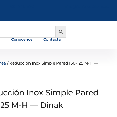
981 648 560
info@ferreterialians.es
s
Conócenos
Contacta
nea
/ Reducción Inox Simple Pared 150-125 M-H —
cción Inox Simple Pared
125 M-H — Dinak