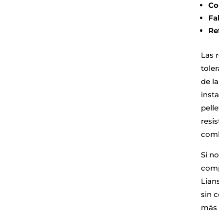
Co
Fa
Re
Las 
toler
de l
inst
pell
resi
comb
Si no
comp
Lian
sin 
más 