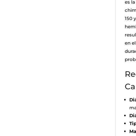
es la
chim
150 
hemb
resu
en e
dura
prob
Re
Ca
Di
ma
Di
Ti
Ma