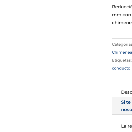
Reducció
mm con 
chimenea
Categoría
Chimene
Etiquetas
conducto
Desc
Si te
noso
La r