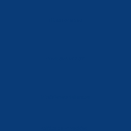
Tlf: 981 648 560
Móvil: 604 082 821
info@ferreterialians.es
Política de Privacidad