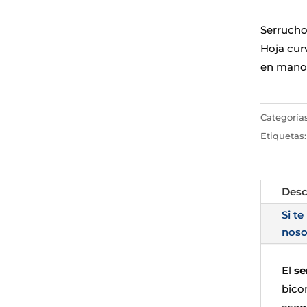
Serruch
Hoja cur
en mano
Categoría
Etiquetas
Desc
Si te
noso
El
se
bico