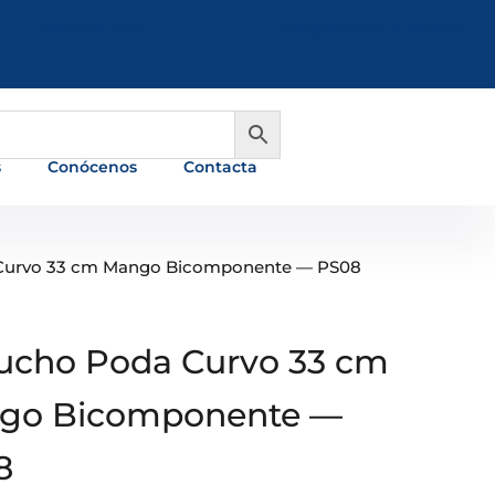
981 648 560
info@ferreterialians.es
s
Conócenos
Contacta
 Curvo 33 cm Mango Bicomponente — PS08
ucho Poda Curvo 33 cm
go Bicomponente —
8