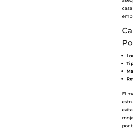
aseq
casa
empu
Ca
Po
Lo
Ti
Ma
Re
El m
estr
evita
mojad
por 