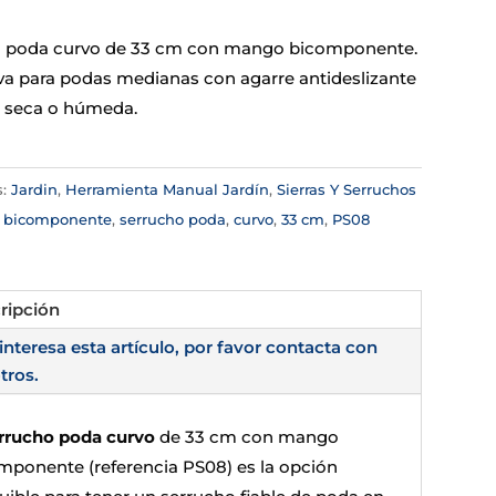
o poda curvo de 33 cm con mango bicomponente.
va para podas medianas con agarre antideslizante
 seca o húmeda.
s:
Jardin
,
Herramienta Manual Jardín
,
Sierras Y Serruchos
:
bicomponente
,
serrucho poda
,
curvo
,
33 cm
,
PS08
ripción
 interesa esta artículo, por favor contacta con
tros.
rrucho poda curvo
de 33 cm con mango
mponente (referencia PS08) es la opción