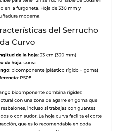
uible para tener un serrucho fiable de poda en
 o en la furgoneta. Hoja de 330 mm y
ñadura moderna.
racterísticas del Serrucho
da Curvo
ngitud de la hoja
: 33 cm (330 mm)
po de hoja
: curva
ngo
: bicomponente (plástico rígido + goma)
ferencia
: PS08
ango bicomponente combina rigidez
uctural con una zona de agarre en goma que
 resbalones, incluso si trabajas con guantes
os o con sudor. La hoja curva facilita el corte
tracción, que es lo recomendable en poda