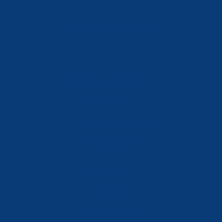
info@ferreterialians.es
Política de Privacidad
Aviso Legal
Política de Cookies
Accesibilidad
Mi Cuenta
Carrito
Finalizar Compra