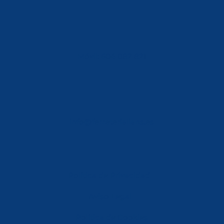
Móvil: 604 082 821
info@ferreterialians.es
Política de Privacidad
Aviso Legal
Política de Cookies