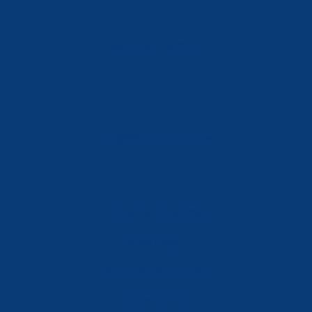
Móvil: 604 082 821
info@ferreterialians.es
Política de Privacidad
Aviso Legal
Política de Cookies
Accesibilidad