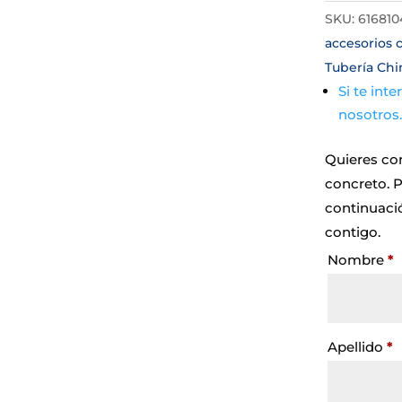
SKU:
616810
accesorios 
Tubería Ch
Si te int
nosotros
Quieres con
concreto. P
continuaci
contigo.
Nombre
*
Apellido
*