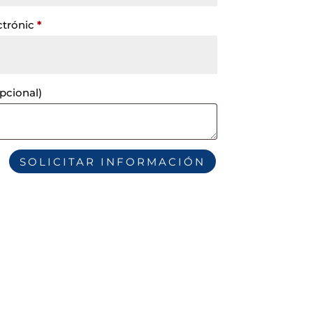
ctrónic
*
pcional)