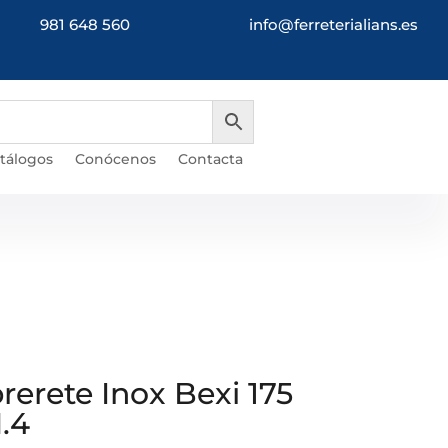
981 648 560
info@ferreterialians.es
atálogos
Conócenos
Contacta
erete Inox Bexi 175
.4