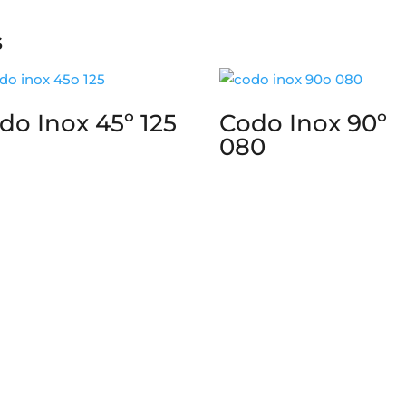
s
do Inox 45º 125
Codo Inox 90º
080