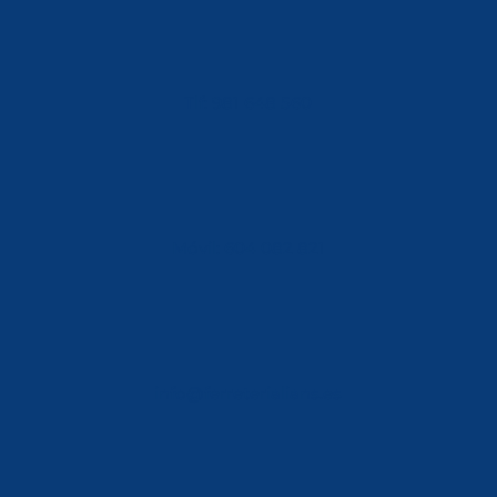
Tlf: 981 648 560
Móvil: 604 082 821
info@ferreterialians.es