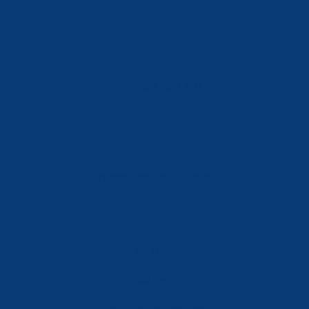
Móvil: 604 082 821
info@ferreterialians.es
Política de Privacidad
Aviso Legal
Política de Cookies