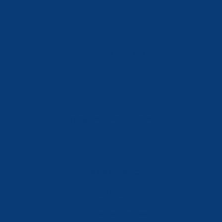
Móvil: 604 082 821
info@ferreterialians.es
Política de Privacidad
Aviso Legal
Política de Cookies