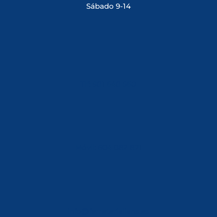
Sábado 9-14
Tlf: 981 648 560
Móvil: 604 082 821
info@ferreterialians.es