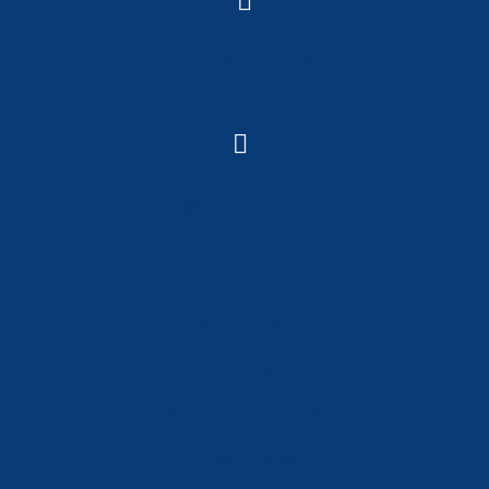

Móvil: 604 082 821

info@ferreterialians.es
Política de Privacidad
Aviso Legal
Política de Cookies
Accesibilidad