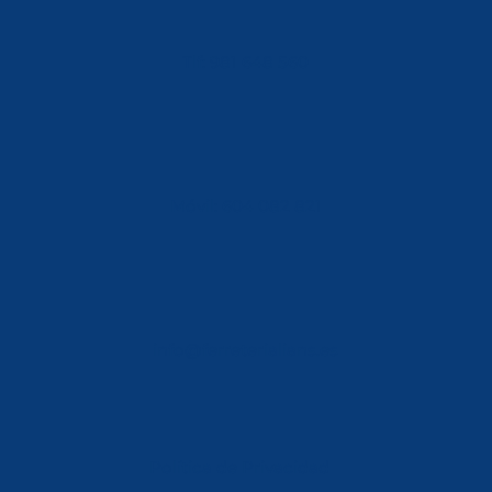
Tlf: 981 648 560
Móvil: 604 082 821
info@ferreterialians.es
Política de Privacidad