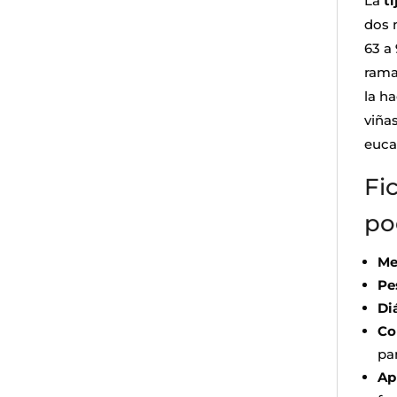
La
t
dos 
63 a
rama
la ha
viñas
eucal
Fi
po
Me
Pe
Di
Co
par
Ap