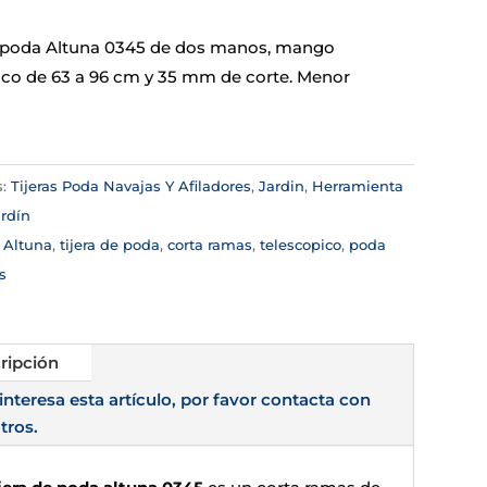
e poda Altuna 0345 de dos manos, mango
ico de 63 a 96 cm y 35 mm de corte. Menor
s:
Tijeras Poda Navajas Y Afiladores
,
Jardin
,
Herramienta
rdín
:
Altuna
,
tijera de poda
,
corta ramas
,
telescopico
,
poda
s
ripción
 interesa esta artículo, por favor contacta con
tros.