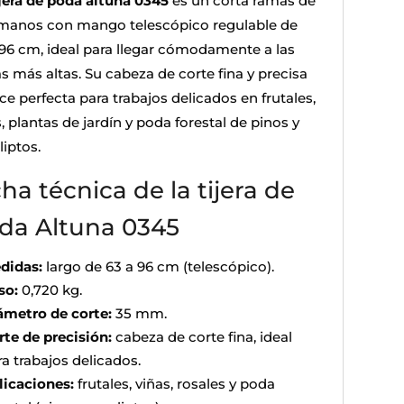
ijera de poda altuna 0345
es un corta ramas de
manos con mango telescópico regulable de
 96 cm, ideal para llegar cómodamente a las
s más altas. Su cabeza de corte fina y precisa
ce perfecta para trabajos delicados en frutales,
, plantas de jardín y poda forestal de pinos y
iptos.
cha técnica de la tijera de
da Altuna 0345
didas:
largo de 63 a 96 cm (telescópico).
so:
0,720 kg.
ámetro de corte:
35 mm.
rte de precisión:
cabeza de corte fina, ideal
a trabajos delicados.
licaciones:
frutales, viñas, rosales y poda