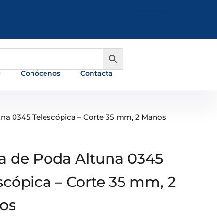
981 648 560
info@ferreterialians.es
s
Conócenos
Contacta
tuna 0345 Telescópica – Corte 35 mm, 2 Manos
ra de Poda Altuna 0345
scópica – Corte 35 mm, 2
os