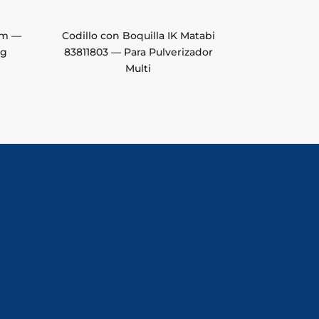
mm —
Codillo con Boquilla IK Matabi
Kg
83811803 — Para Pulverizador
Multi
Política de Privacidad
Aviso Legal
Política de Cookies
Accesibilidad