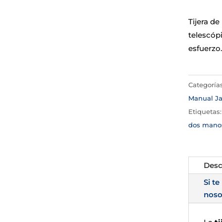
Tijera d
telescóp
esfuerzo.
Categoría
Manual Ja
Etiquetas
dos mano
Desc
Si te
noso