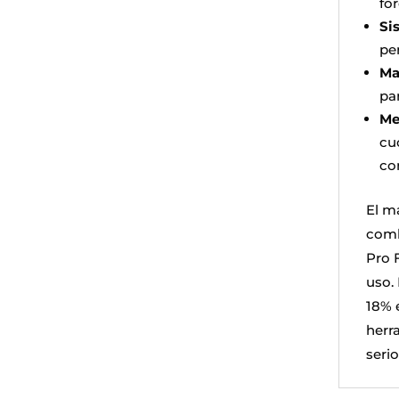
for
Si
per
Ma
pa
Me
cu
cor
El m
comb
Pro F
uso. 
18% 
herr
serio