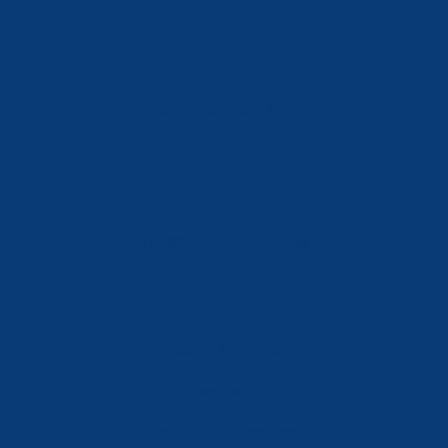
Móvil: 604 082 821
info@ferreterialians.es
Política de Privacidad
Aviso Legal
Política de Cookies