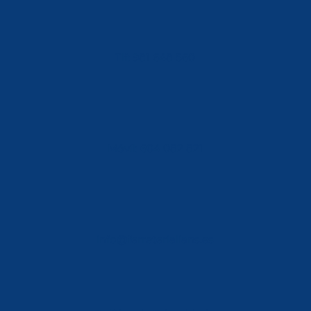
Tlf: 981 648 560
Móvil: 604 082 821
info@ferreterialians.es