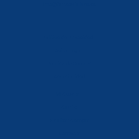
info@ferreterialians.es
Política de Privacidad
Aviso Legal
Política de Cookies
Accesibilidad
Mi Cuenta
Carrito
Finalizar Compra
Contacta