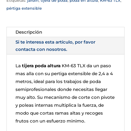
Etiquetas:
jardín
,
tijera de poda
,
poda en altura
,
KM-63 TLX
,
pértiga extensible
Descripción
Si te interesa esta artículo, por favor
contacta con nosotros.
La
tijera poda altura
KM-63 TLX da un paso
mas alla con su pertiga extensible de 2,4 a 4
metros, ideal para los trabajos de poda
semiprofesionales donde necesitas llegar
muy alto. Su mecanismo de corte con pivote
y poleas internas multiplica la fuerza, de
modo que cortas ramas altas y recoges
frutos con un esfuerzo minimo.