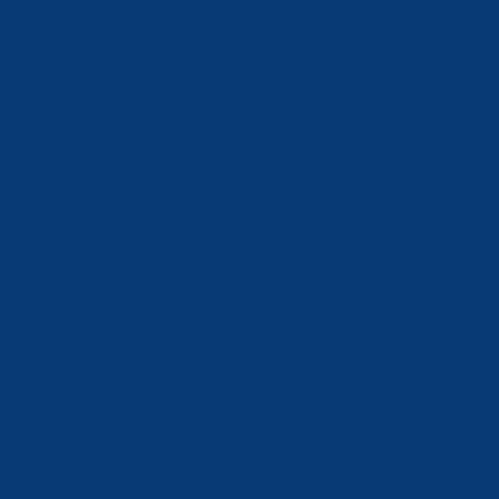
Móvil: 604 082 821
info@ferreterialians.es
Política de Privacidad
Aviso Legal
Política de Cookies
Accesibilidad
Mi Cuenta