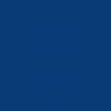
info@ferreterialians.es
Política de Privacidad
Aviso Legal
Política de Cookies
Accesibilidad
Mi Cuenta
Carrito