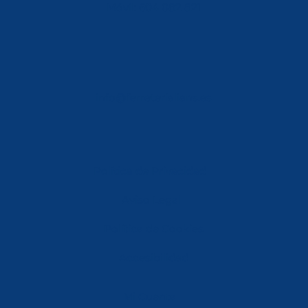
Móvil: 604 082 821
info@ferreterialians.es
Política de Privacidad
Aviso Legal
Política de Cookies
Accesibilidad
Mi Cuenta