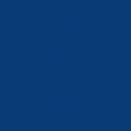
Tlf: 981 648 560
Móvil: 604 082 821
info@ferreterialians.es