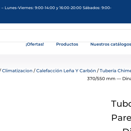
 – Lunes-Viernes: 9:00-14:00 y 16:00-20:00 Sábados: 9:00-
¡Ofertas!
Productos
Nuestros catálogo
/
Climatizacion
/
Calefacción Leña Y Carbón
/
Tubería Chim
370/550 mm — Din
Tubo
Par