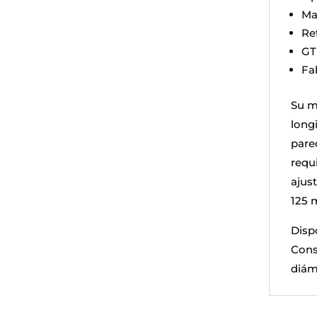
Ma
Re
GT
Fa
Su m
longi
pare
requ
ajus
125 
Dispo
Cons
diám