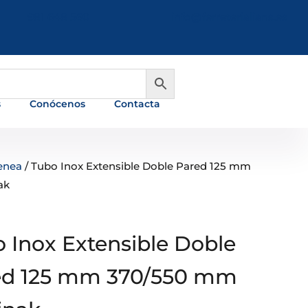
981 648 560
info@ferreterialians.es
s
Conócenos
Contacta
enea
/ Tubo Inox Extensible Doble Pared 125 mm
ak
 Inox Extensible Doble
ed 125 mm 370/550 mm