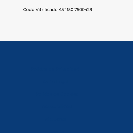
Codo Vitrificado 45º 150 7500429
Política de Privacidad
Aviso Legal
Política de Cookies
Accesibilidad
Mi Cuenta
Carrito