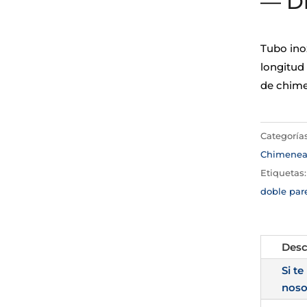
— D
Tubo ino
longitud
de chime
Categoría
Chimene
Etiquetas
doble pare
Desc
Si te
noso