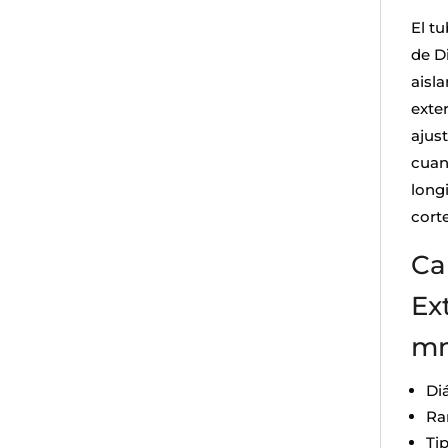
El t
de D
aisl
exte
ajus
cuan
longi
corte
Ca
Ex
m
Di
Ra
Ti