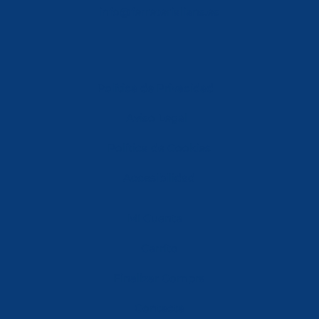
info@ferreterialians.es
Política de Privacidad
Aviso Legal
Política de Cookies
Accesibilidad
Mi Cuenta
Carrito
Finalizar Compra
Contacta