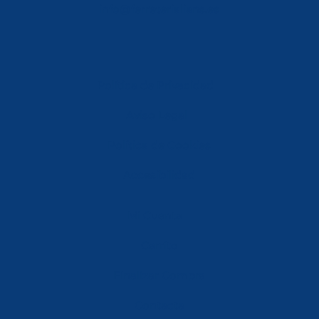
info@ferreterialians.es
Política de Privacidad
Aviso Legal
Política de Cookies
Accesibilidad
Mi Cuenta
Carrito
Finalizar Compra
Contacta