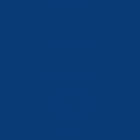
Móvil: 604 082 821
info@ferreterialians.es
Política de Privacidad
Aviso Legal
Política de Cookies
Accesibilidad
Mi Cuenta