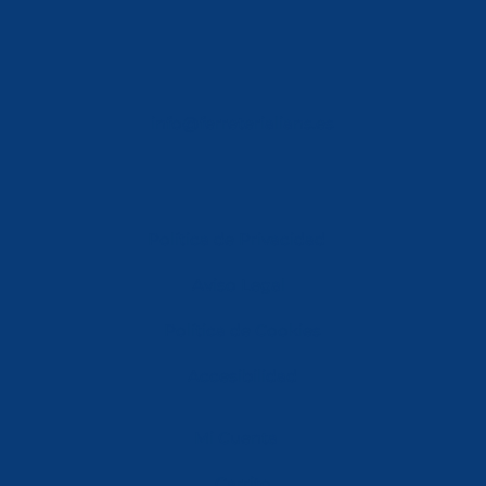
info@ferreterialians.es
Política de Privacidad
Aviso Legal
Política de Cookies
Accesibilidad
Mi Cuenta
Carrito