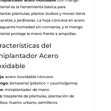
niplantador acero inoxidable
con mango
terial es la herramienta básica para
lantar plántulas, plantar bulbos y mover tierra
acetas y jardineras. La hoja cóncava en acero
 aguanta humedad sin corroerse, y el mango
terial protege la mano frente a ampollas.
racterísticas del
niplantador Acero
oxidable
ja
: acero inoxidable cóncavo
ngo
: bimaterial (plástico + caucho/goma)
po
: miniplantador de mano
o
: trasplante de plántulas, plantación de
lbos, huerto urbano, semilleros