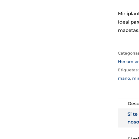
Miniplan
Ideal par
macetas
Categoría
Herramien
Etiquetas
mano
,
min
Desc
Si te
noso