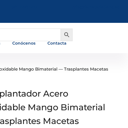
981 648 560
info@ferreterialians.es
s
Conócenos
Contacta
noxidable Mango Bimaterial — Trasplantes Macetas
plantador Acero
idable Mango Bimaterial
asplantes Macetas