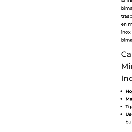
El
mi
bima
trasp
en m
inox
bima
Ca
Mi
In
Ho
Ma
Ti
Us
bu