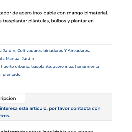
tador de acero inoxidable con mango bimaterial.
a trasplantar plántulas, bulbos y plantar en
.
s:
Jardin
,
Cultivadores-binadores Y Aireadores
,
ta Manual Jardín
:
huerto urbano
,
trasplante
,
acero inox
,
herramienta
iplantador
ripción
 interesa esta artículo, por favor contacta con
tros.