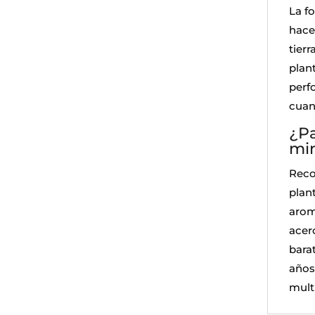
La f
hace
tierr
plant
perfo
cuan
¿Pa
min
Reco
plan
arom
acer
bara
años
mult