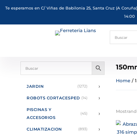
Te esperamos en C/ Viñas de Babilonia 25, Santa Cruz (A Coruña)
14:00
150m
Home
/
›
JARDIN
(1272)
›
ROBOTS CORTACESPED
(14)
PISCINAS Y
Mostrando
›
(45)
ACCESORIOS
›
CLIMATIZACION
(893)