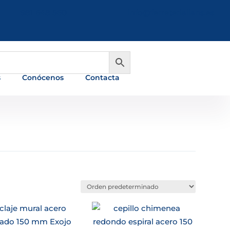
981 648 560
info@ferreterialians.es
s
Conócenos
Contacta