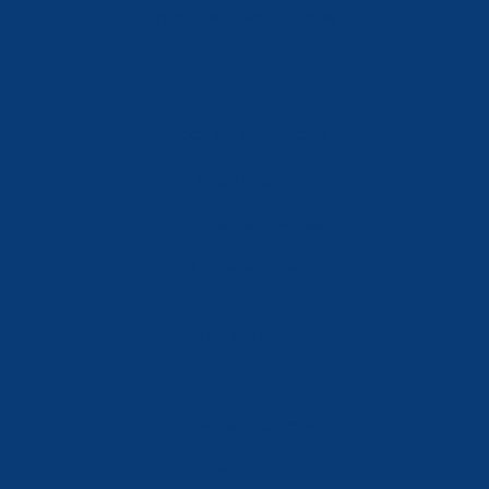
info@ferreterialians.es
Política de Privacidad
Aviso Legal
Política de Cookies
Accesibilidad
Mi Cuenta
Carrito
Finalizar Compra
Contacta