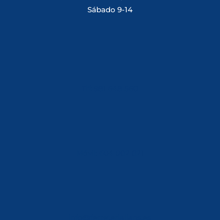
Sábado 9-14
Tlf: 981 648 560
Móvil: 604 082 821
info@ferreterialians.es