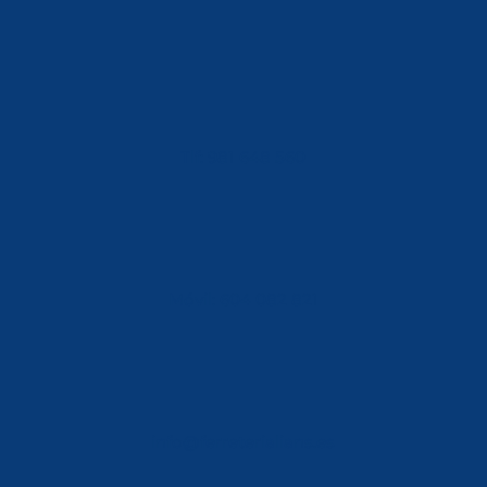
Tlf: 981 648 560
Móvil: 604 082 821
info@ferreterialians.es