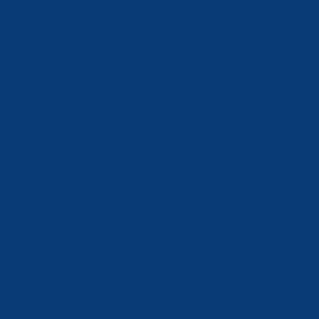
info@ferreterialians.es
Política de Privacidad
Aviso Legal
Política de Cookies
Accesibilidad
Mi Cuenta
Carrito
Finalizar Compra