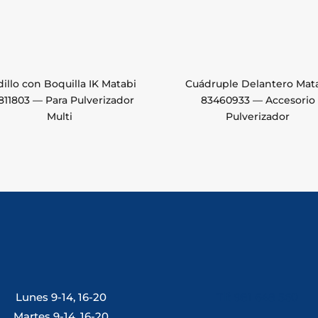
illo con Boquilla IK Matabi
Cuádruple Delantero Mat
811803 — Para Pulverizador
83460933 — Accesorio
Multi
Pulverizador
Lunes 9-14, 16-20
Tlf: 981 648 560
Martes 9-14, 16-20