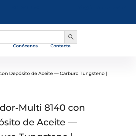
981 648 560
info@ferreterialians.es
s
Conócenos
Contacta
0 con Depósito de Aceite — Carburo Tungsteno |
ador-Multi 8140 con
sito de Aceite —