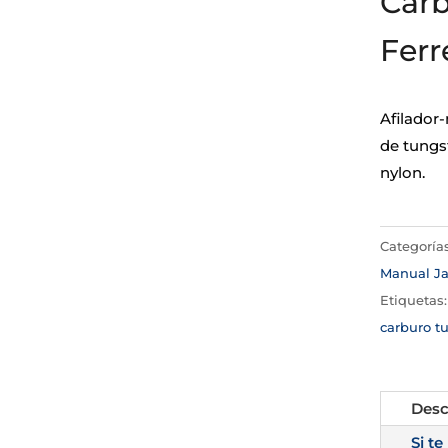
Carb
Ferr
Afilador-
de tungs
nylon.
Categoría
Manual Ja
Etiquetas
carburo t
Desc
Si te