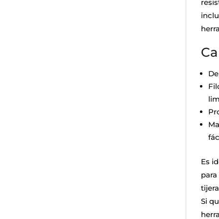
resis
incl
herr
Ca
De
Fi
lim
Pr
Ma
fác
Es id
para
tijer
Si q
herr