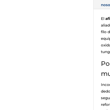
noso
El
af
alia
filo 
equi
oxid
tung
Po
mu
Inco
dedo
segu
refor