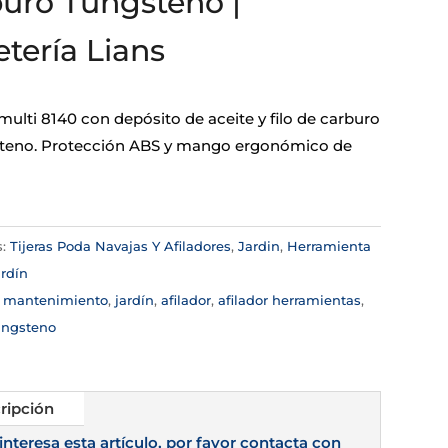
uro Tungsteno |
etería Lians
multi 8140 con depósito de aceite y filo de carburo
teno. Protección ABS y mango ergonómico de
s:
Tijeras Poda Navajas Y Afiladores
,
Jardin
,
Herramienta
rdín
:
mantenimiento
,
jardín
,
afilador
,
afilador herramientas
,
ungsteno
ripción
 interesa esta artículo, por favor contacta con