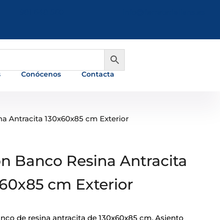
981 648 560
info@ferreterialians.es
s
Conócenos
Contacta
a Antracita 130x60x85 cm Exterior
n Banco Resina Antracita
60x85 cm Exterior
nco de resina antracita de 130x60x85 cm. Asiento