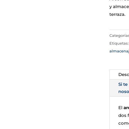
y almacen
terraza.
Categoría
Etiquetas
almacena
Desc
Si te
noso
El
ar
dos 
como