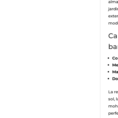
alma
jard
exter
mode
Ca
ba
Co
Me
Ma
Do
La r
sol, 
moho
perf