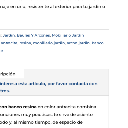
aje en uno, resistente al exterior para tu jardin o
s:
Jardin
,
Baules Y Arcones
,
Mobiliario Jardín
:
antracita
,
resina
,
mobiliario jardin
,
arcon jardin
,
banco
je
ripción
 interesa esta artículo, por favor contacta con
tros.
con banco resina
en color antracita combina
funciones muy practicas: te sirve de asiento
do y, al mismo tiempo, de espacio de