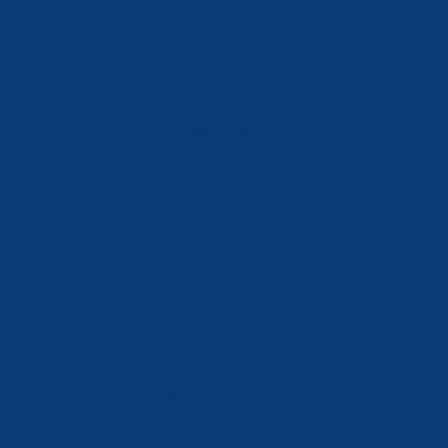
Tlf: 981 648 560
Móvil: 604 082 821
info@ferreterialians.es