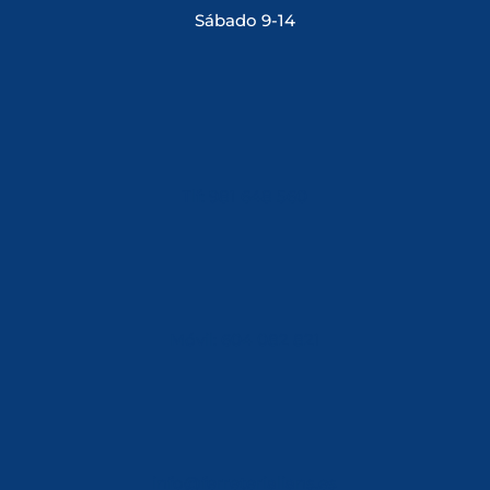
Sábado 9-14
Tlf: 981 648 560
Móvil: 604 082 821
info@ferreterialians.es