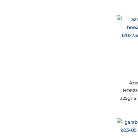
Azad
HOE23
325gr S