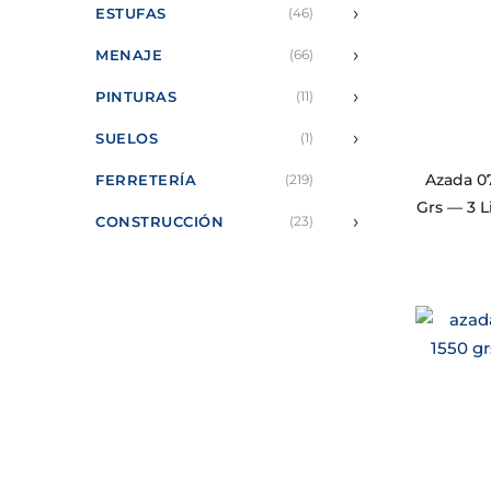
›
ESTUFAS
(46)
›
MENAJE
(66)
›
PINTURAS
(11)
›
SUELOS
(1)
Azada 07
FERRETERÍA
(219)
Grs — 3 L
›
CONSTRUCCIÓN
(23)