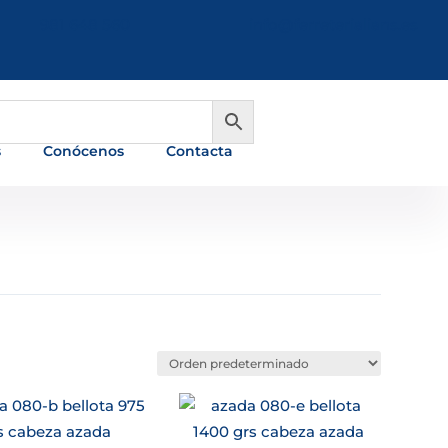
981 648 560
info@ferreterialians.es
s
Conócenos
Contacta