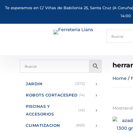
Te esperamos en C/ Viñas de Babilonia 25, Santa Cruz (A Coruña)
14:00
herra
Home
/
›
JARDIN
(1272)
›
ROBOTS CORTACESPED
(14)
PISCINAS Y
Mostrando
›
(45)
ACCESORIOS
›
CLIMATIZACION
(893)