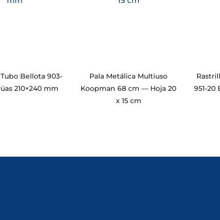
Tubo Bellota 903-
Pala Metálica Multiuso
Rastri
Púas 210×240 mm
Koopman 68 cm — Hoja 20
951-20
x 15 cm